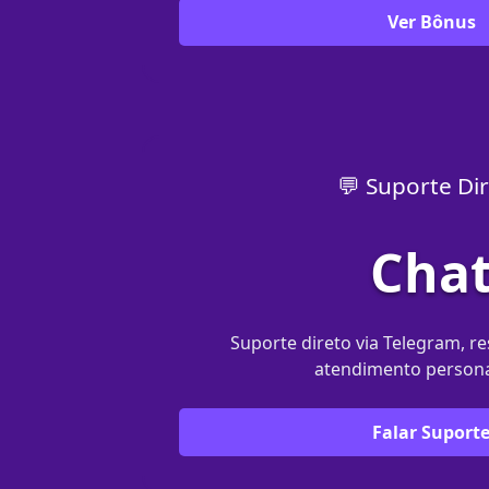
Ver Bônus
💬 Suporte Di
Cha
Suporte direto via Telegram, r
atendimento persona
Falar Suport