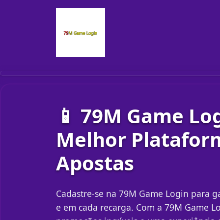
📱 79M Game Log
Melhor Platafor
Apostas
Cadastre-se na 79M Game Login para g
e em cada recarga. Com a 79M Game Log