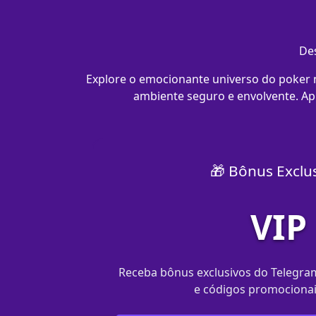
De
Explore o emocionante universo do poker 
ambiente seguro e envolvente. Apr
🎁 Bônus Exclu
VIP
Receba bônus exclusivos do Telegra
e códigos promocionai