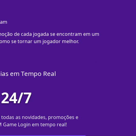
ram
 emoção de cada jogada se encontram em um
 como se tornar um jogador melhor.
cias em Tempo Real
24/7
e todas as novidades, promoções e
M Game Login em tempo real!