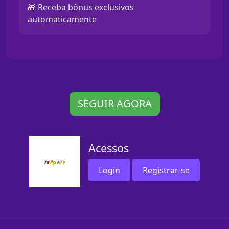
🎁 Receba bônus exclusivos
automaticamente
SEGUIR AGORA
Acessos
Login
Registrar-se