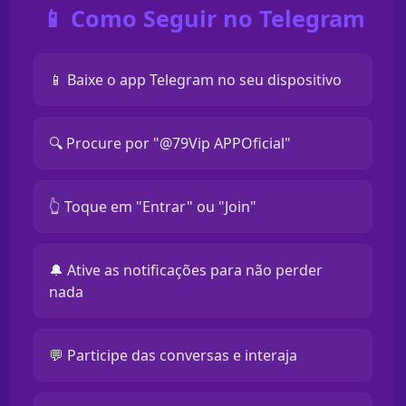
📱 Como Seguir no Telegram
📱 Baixe o app Telegram no seu dispositivo
🔍 Procure por "@79Vip APPOficial"
👆 Toque em "Entrar" ou "Join"
🔔 Ative as notificações para não perder
nada
💬 Participe das conversas e interaja