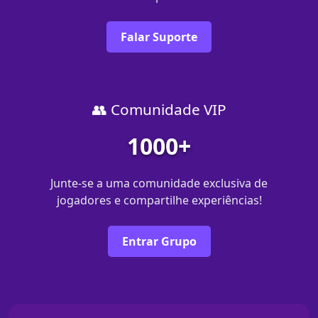
Falar Suporte
👥 Comunidade VIP
1000+
Junte-se a uma comunidade exclusiva de
jogadores e compartilhe experiências!
Entrar Grupo