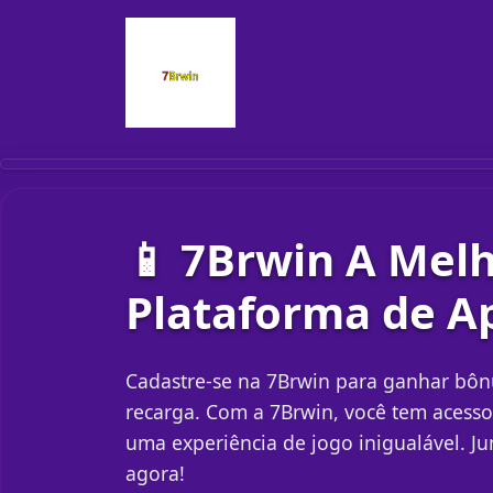
📱 7Brwin A Mel
Plataforma de A
Cadastre-se na 7Brwin para ganhar bôn
recarga. Com a 7Brwin, você tem acesso
uma experiência de jogo inigualável. J
agora!