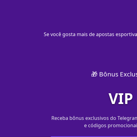
Se você gosta mais de apostas esportiva
🎁 Bônus Exclu
VIP
Receba bônus exclusivos do Telegra
e códigos promocionai