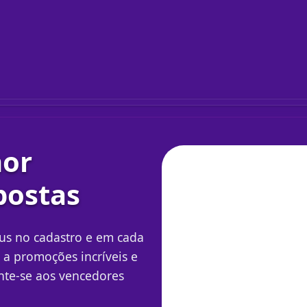
hor
postas
us no cadastro e em cada
 a promoções incríveis e
unte-se aos vencedores