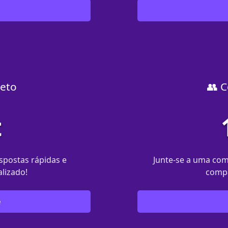
reto
👥 
t
espostas rápidas e
Junte-se a uma com
lizado!
compa
e