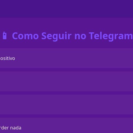
📱 Como Seguir no Telegram
ositivo
erder nada