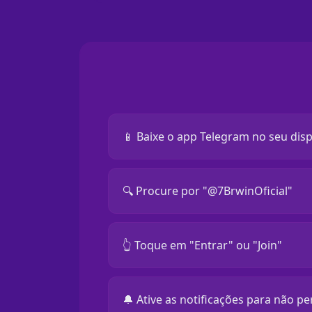
📱 Baixe o app Telegram no seu disp
🔍 Procure por "@7BrwinOficial"
👆 Toque em "Entrar" ou "Join"
🔔 Ative as notificações para não p