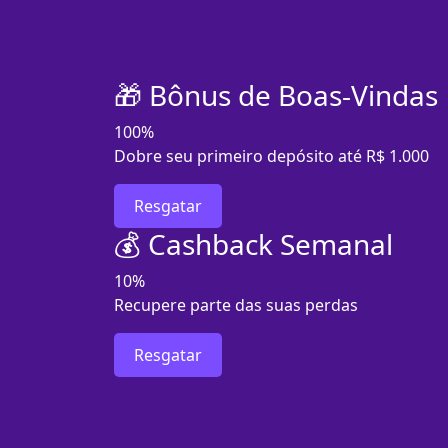
🎁 Bônus de Boas-Vindas
100%
Dobre seu primeiro depósito até R$ 1.000
Resgatar
💰 Cashback Semanal
10%
Recupere parte das suas perdas
Resgatar