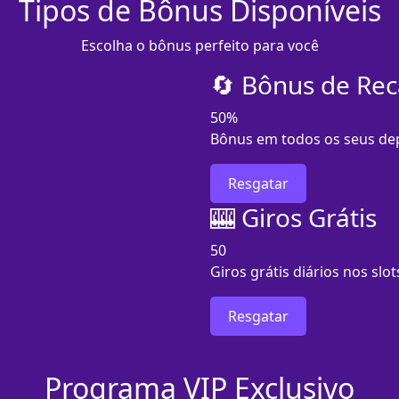
Tipos de Bônus Disponíveis
Escolha o bônus perfeito para você
🔄 Bônus de Re
50%
Bônus em todos os seus de
Resgatar
🎰 Giros Grátis
50
Giros grátis diários nos slot
Resgatar
Programa VIP Exclusivo