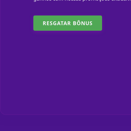
RESGATAR BÔNUS