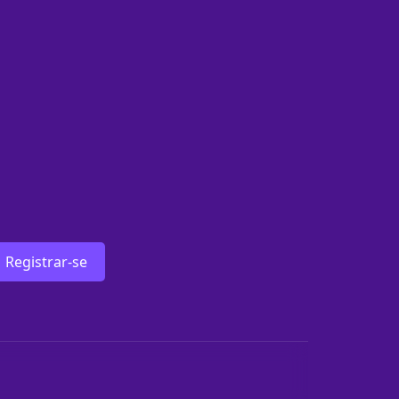
Registrar-se