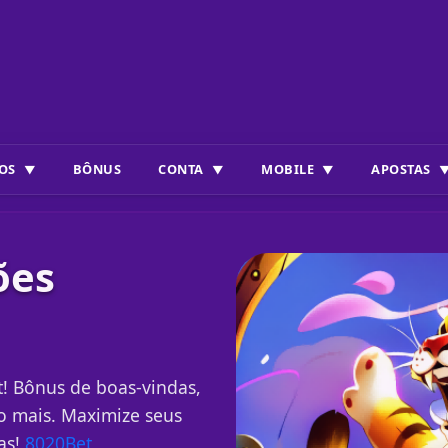
OS
BÔNUS
CONTA
MOBILE
APOSTAS
ões
t! Bônus de boas-vindas,
o mais. Maximize seus
as!
8020Bet