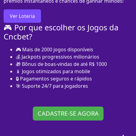
prêmios instantâneos e chances de ganhar milhões!
Ver Loteria
🎮 Por que escolher os Jogos da
Cncbet?
🎮 Mais de 2000 jogos disponíveis
💰 Jackpots progressivos milionários
🎁 Bônus de boas-vindas de até R$ 1000
📱 Jogos otimizados para mobile
🔒 Pagamentos seguros e rápidos
🎯 Suporte 24/7 para jogadores
CADASTRE-SE AGORA