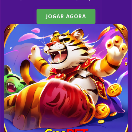
JOGAR AGORA