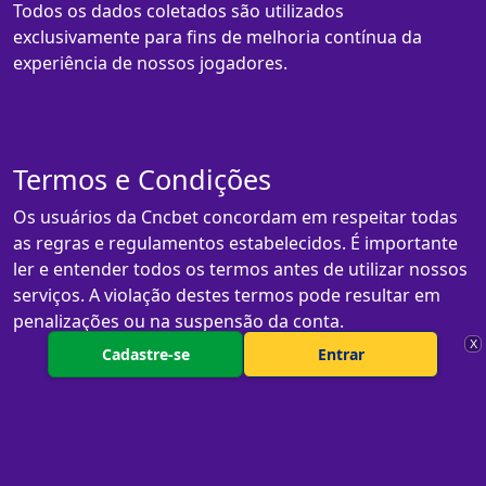
Todos os dados coletados são utilizados
exclusivamente para fins de melhoria contínua da
experiência de nossos jogadores.
Termos e Condições
Os usuários da Cncbet concordam em respeitar todas
as regras e regulamentos estabelecidos. É importante
ler e entender todos os termos antes de utilizar nossos
serviços. A violação destes termos pode resultar em
penalizações ou na suspensão da conta.
X
Cadastre-se
Entrar